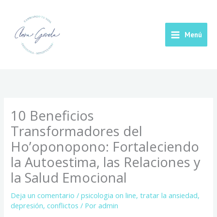
Ir
Main
al
contenido
Menu
Menú
10 Beneficios
Transformadores del
Ho’oponopono: Fortaleciendo
la Autoestima, las Relaciones y
la Salud Emocional
Deja un comentario
/
psicologia on line
,
tratar la ansiedad,
depresión, conflictos
/ Por
admin