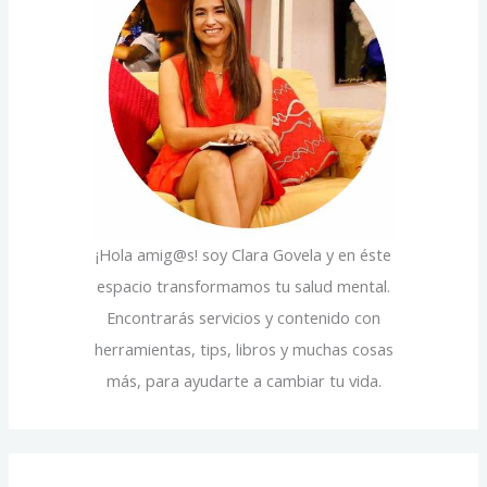
í
p
a
o
s
r
:
¡Hola amig@s! soy Clara Govela y en éste
espacio transformamos tu salud mental.
Encontrarás servicios y contenido con
herramientas, tips, libros y muchas cosas
más, para ayudarte a cambiar tu vida.