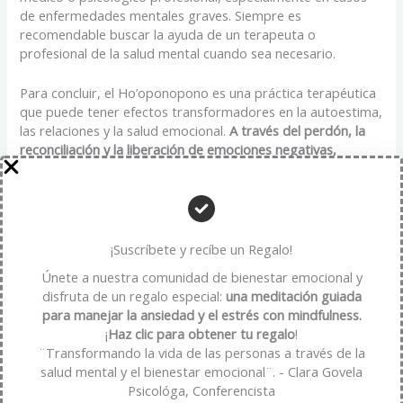
de enfermedades mentales graves. Siempre es
recomendable buscar la ayuda de un terapeuta o
profesional de la salud mental cuando sea necesario.
Para concluir, el Ho’oponopono es una práctica terapéutica
que puede tener efectos transformadores en la autoestima,
las relaciones y la salud emocional.
A través del perdón, la
reconciliación y la liberación de emociones negativas,
podemos experimentar una mayor paz interior,
mejorar
nuestra autoestima y fortalecer nuestras relaciones
interpersonales. Si estás buscando una forma de mejorar tu
bienestar emocional y mental, el Ho’oponopono puede ser
una opción valiosa a considerar.
¡Suscríbete y recíbe un Regalo!
Únete a nuestra comunidad de bienestar emocional y
Comparte tus experiencias y opiniones en los comentarios a
disfruta de un regalo especial:
una meditación guiada
continuación.
para manejar la ansiedad y el estrés con mindfulness.
¡
Haz clic para obtener tu regalo
!
¿Has practicado alguna vez el Ho’oponopono o alguna otra
¨Transformando la vida de las personas a través de la
técnica terapéutica similar? ¿Cómo ha influido en tu vida y
salud mental y el bienestar emocional¨. - Clara Govela
en tu bienestar emocional?
Psicológa, Conferencista