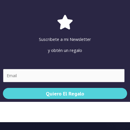
Suscribete a mi Newsletter
y obtén un regalo
E
m
a
i
Quiero El Regalo
l
*