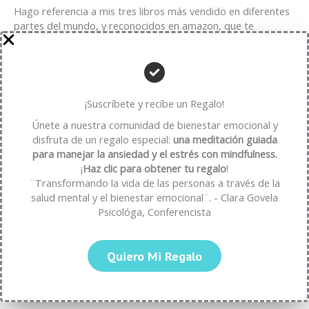
Hago referencia a mis tres libros más vendido en diferentes
partes del mundo, y reconocidos en amazon, que te
ayudarán a interiorizar en tu paz interior, conectar
eficazmente con la familia y reconciliarte con el perdón.
¡Suscríbete y recíbe un Regalo!
Ver Más
Únete a nuestra comunidad de bienestar emocional y
disfruta de un regalo especial:
una meditación guiada
para manejar la ansiedad y el estrés con mindfulness.
¡
Haz clic para obtener tu regalo
!
¨Transformando la vida de las personas a través de la
salud mental y el bienestar emocional¨. - Clara Govela
Psicológa, Conferencista
Artículos para tu bienestar integral
Donde puedes conocer herramientas y estrategías para
Quiero Mi Regalo
potenciar el bienestar de tu salud mental, comunicarte
mejor con tu entorno y conectar con tu esencia.