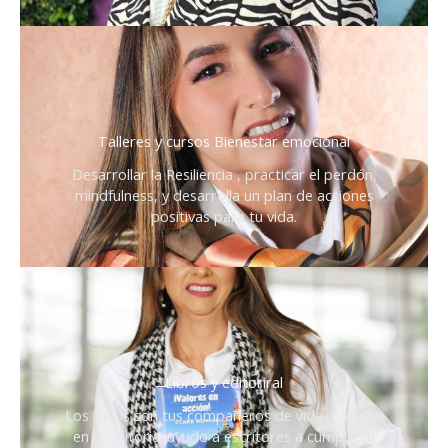
Talleres y cursos Bienestar emocional
Desarrollar la Resiliencia , practicar el perdón,
mindfulness, y desarrolla un plan de acciones
positivas para tu vida.
Libros y editoriral
Los libros son tus compañeros de vida, por eso
en la editorial ayudo a escritores a cumplir su