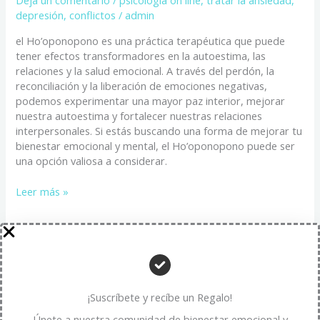
Deja un comentario
/
psicologia on line
,
tratar la ansiedad,
depresión, conflictos
/
admin
el Ho’oponopono es una práctica terapéutica que puede
tener efectos transformadores en la autoestima, las
relaciones y la salud emocional. A través del perdón, la
reconciliación y la liberación de emociones negativas,
podemos experimentar una mayor paz interior, mejorar
nuestra autoestima y fortalecer nuestras relaciones
interpersonales. Si estás buscando una forma de mejorar tu
bienestar emocional y mental, el Ho’oponopono puede ser
una opción valiosa a considerar.
Leer más »
10
Estrategias
Efectivas
para
¡Suscríbete y recíbe un Regalo!
Combatir
Únete a nuestra comunidad de bienestar emocional y