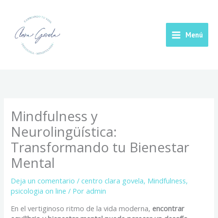
Ir
Main
al
contenido
Menu
Menú
Mindfulness y
Neurolingüística:
Transformando tu Bienestar
Mental
Deja un comentario
/
centro clara govela
,
Mindfulness
,
psicologia on line
/ Por
admin
En el vertiginoso ritmo de la vida moderna,
encontrar