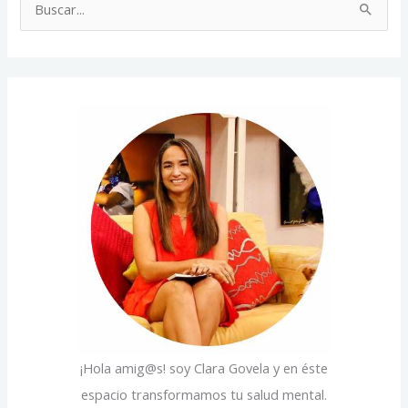
B
t
u
e
s
g
c
o
a
r
r
í
p
a
o
s
r
:
¡Hola amig@s! soy Clara Govela y en éste
espacio transformamos tu salud mental.