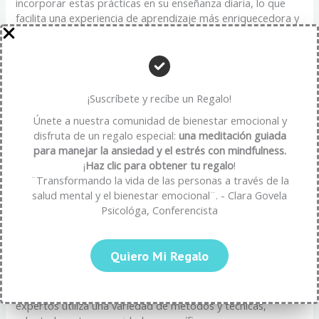
incorporar estas prácticas en su enseñanza diaria, lo que
facilita una experiencia de aprendizaje más enriquecedora y
significativa para todos los estudiantes.
Conclusión
Integrar el mindfulness con la neurolingüística no solo te
¡Suscríbete y recíbe un Regalo!
ayuda a comprender mejor tu experiencia interna, sino que
Únete a nuestra comunidad de bienestar emocional y
también te proporciona herramientas prácticas para
disfruta de un regalo especial:
una meditación guiada
cultivar una mayor autocompasión, empatía y comprensión
para manejar la ansiedad y el estrés con mindfulness.
hacia ti mismo y hacia los demás.
El mindfulness se enfoca
¡
Haz clic para obtener tu regalo
!
en el momento presente, permitiéndote vivir de una manera
¨Transformando la vida de las personas a través de la
más consciente y presente. Por su parte, la neurolingüística
salud mental y el bienestar emocional¨. - Clara Govela
te ofrece técnicas y estrategias para modificar patrones de
Psicológa, Conferencista
pensamiento y comportamiento. Al combinar ambos
enfoques, puedes abordar problemas emocionales y
mentales de una manera más holística y efectiva.
Quiero Mi Regalo
En el Centro Clara Govela,
estamos dedicados a ayudarte a
lograr una vida más plena y conectada.
Nuestro equipo de
expertos utiliza una variedad de métodos y técnicas,