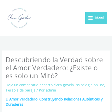
Ir
Main
al
contenido
Menu
Menú
Descubriendo la Verdad sobre
el Amor Verdadero: ¿Existe o
es solo un Mitó?
Deja un comentario
/
centro clara govela
,
psicologia on line
,
Terapia de pareja
/ Por
admin
El Amor Verdadero: Construyendo Relaciones Auténticas y
Duraderas