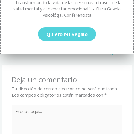
¨Transformando la vida de las personas a través de la
participar y ser parte de esta comunidad de reflexión y
salud mental y el bienestar emocional¨. - Clara Govela
crecimiento!
Psicológa, Conferencista
¿Qué aspectos consideras fundamentales para reconocer y
cultivar el amor verdadero en una relación de pareja?
Quiero Mi Regalo
←
Entrada anterior
Entrada siguiente
→
Deja un comentario
Tu dirección de correo electrónico no será publicada.
Los campos obligatorios están marcados con
*
Escribe
aquí...