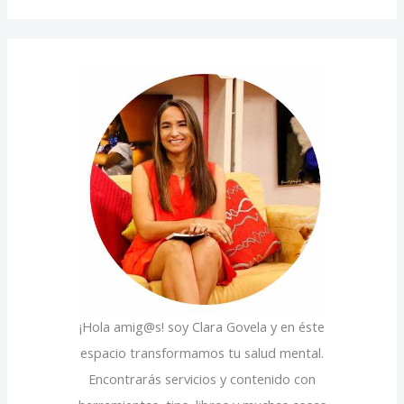
u
e
s
g
c
o
a
r
r
í
p
a
o
s
r
:
¡Hola amig@s! soy Clara Govela y en éste
espacio transformamos tu salud mental.
Encontrarás servicios y contenido con