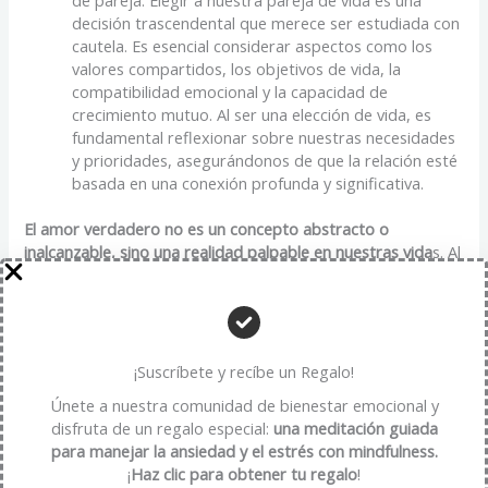
decisión trascendental que merece ser estudiada con
cautela. Es esencial considerar aspectos como los
valores compartidos, los objetivos de vida, la
compatibilidad emocional y la capacidad de
crecimiento mutuo. Al ser una elección de vida, es
fundamental reflexionar sobre nuestras necesidades
y prioridades, asegurándonos de que la relación esté
basada en una conexión profunda y significativa.
El amor verdadero no es un concepto abstracto o
inalcanzable, sino una realidad palpable en nuestras vida
s. Al
trascender las superficialidades y tomar el tiempo para
conocer y comprender a nuestra pareja, podemos construir
relaciones basadas en la amistad, el respeto y la confianza
mutua.
Es una elección consciente y comprometida que nos
permite experimentar el amor en su plenitud.
Así que, ¡sí, el
¡Suscríbete y recíbe un Regalo!
amor verdadero existe y está al alcance de aquellos
Únete a nuestra comunidad de bienestar emocional y
dispuestos a construirlo
disfruta de un regalo especial:
una meditación guiada
para manejar la ansiedad y el estrés con mindfulness.
Recuerda que compartir tus experiencias y perspectivas en
¡
Haz clic para obtener tu regalo
!
los comentarios nos enriquece a todos. ¡Anímate a