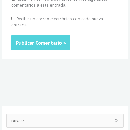
comentarios a esta entrada.
Recibir un correo electrónico con cada nueva
entrada.
C
a
B
t