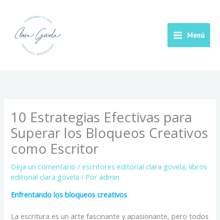
Ir
Main
al
contenido
Menu
Menú
10 Estrategias Efectivas para
Superar los Bloqueos Creativos
como Escritor
Deja un comentario
/
escritores editorial clara govela
,
libros
editorial clara govela
/ Por
admin
Enfrentando los bloqueos creativos
La escritura es un arte fascinante y apasionante, pero todos