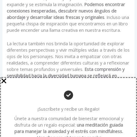
expande y se estimula la imaginación.
Podemos encontrar
conexiones inesperadas, descubrir nuevos ángulos de
abordaje y desarrollar ideas frescas y originales
. Incluso una
pequeña chispa de inspiración que encontramos en un libro
puede encender una llama creativa en nuestra escritura.
La lectura también nos brinda la oportunidad de explorar
diferentes perspectivas y vivir múltiples vidas a través de los
ojos de los personajes. Nos invita a empatizar con otras
realidades, a comprender diferentes culturas y a reflexionar
sobre temas profundos y universales.
Esta comprensión y
sensibilidad hacia la diversidad humana se reflejará en
nuestra escritura, enriqueciendo nuestras historias y
haciéndolas más auténticas y resonantes.
Así que, sumérgete en el vasto mundo de la lectura. Explora
diferentes géneros literarios, descubre nuevos autores y
¡Suscríbete y recíbe un Regalo!
déjate cautivar por sus palabras. Permíteles que influyan en
Únete a nuestra comunidad de bienestar emocional y
tu escritura, pero recuerda siempre mantener tu voz y tu
disfruta de un regalo especial:
una meditación guiada
estilo personal.
La lectura es un viaje fascinante que nos
para manejar la ansiedad y el estrés con mindfulness.
abre las puertas a la creatividad y la imaginación, y nos