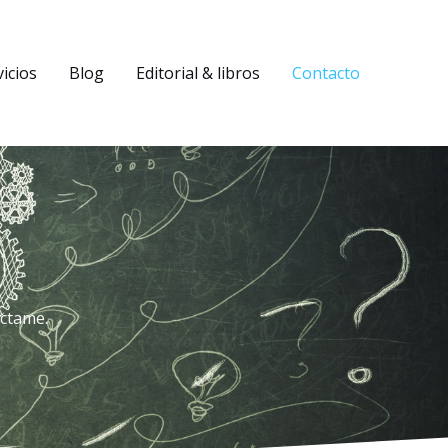
vicios
Blog
Editorial & libros
Contacto
áctame.