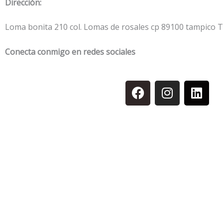
Dirección:
Loma bonita 210 col. Lomas de rosales cp 89100 tampico 
Conecta conmigo en redes sociales
F
I
L
a
n
i
c
s
n
e
t
k
b
a
e
o
g
d
o
r
i
k
a
n
m