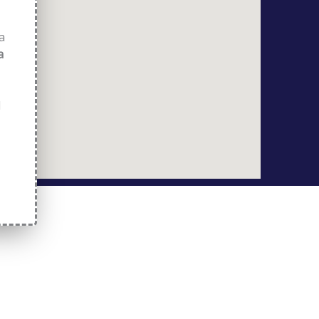
a
a
d