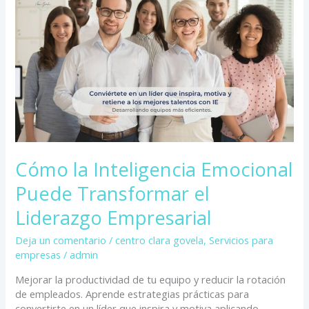
Inteligencia
Emocional
Puede
Transformar
el
Liderazgo
Empresarial
Cómo la Inteligencia Emocional
Puede Transformar el
Liderazgo Empresarial
Deja un comentario
/
centro clara govela
,
Servicios para
empresas
/
admin
Mejorar la productividad de tu equipo y reducir la rotación
de empleados. Aprende estrategias prácticas para
convertirte en un líder que inspira y motiva aplicando