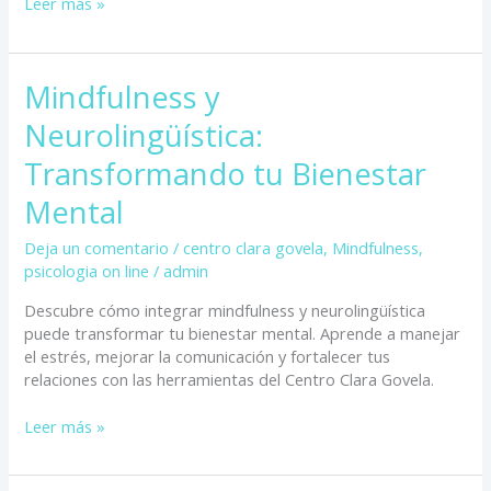
Leer más »
Mindfulness
Mindfulness y
y
Neurolingüística:
Neurolingüística:
Transformando
Transformando tu Bienestar
tu
Bienestar
Mental
Mental
Deja un comentario
/
centro clara govela
,
Mindfulness
,
psicologia on line
/
admin
Descubre cómo integrar mindfulness y neurolingüística
puede transformar tu bienestar mental. Aprende a manejar
el estrés, mejorar la comunicación y fortalecer tus
relaciones con las herramientas del Centro Clara Govela.
Leer más »