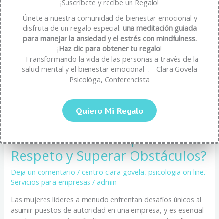
Puede
¡Suscríbete y recíbe un Regalo!
el
Únete a nuestra comunidad de bienestar emocional y
Liderazgo
disfruta de un regalo especial:
una meditación guiada
Femenino
para manejar la ansiedad y el estrés con mindfulness.
en
¡
Haz clic para obtener tu regalo
!
la
¨Transformando la vida de las personas a través de la
Empresa
salud mental y el bienestar emocional¨. - Clara Govela
Ganar
Psicológa, Conferencista
Respeto
y
Superar
Quiero Mi Regalo
Obstáculos?
¿Cómo Puede el Liderazgo
Femenino en la Empresa Ganar
Respeto y Superar Obstáculos?
Deja un comentario
/
centro clara govela
,
psicologia on line
,
Servicios para empresas
/
admin
Las mujeres líderes a menudo enfrentan desafíos únicos al
asumir puestos de autoridad en una empresa, y es esencial