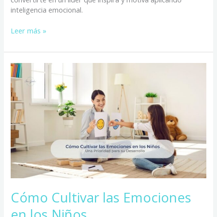
inteligencia emocional.
Leer más »
Cómo
Cultivar
las
Emociones
en
los
Niños
Cómo Cultivar las Emociones
en los Niños