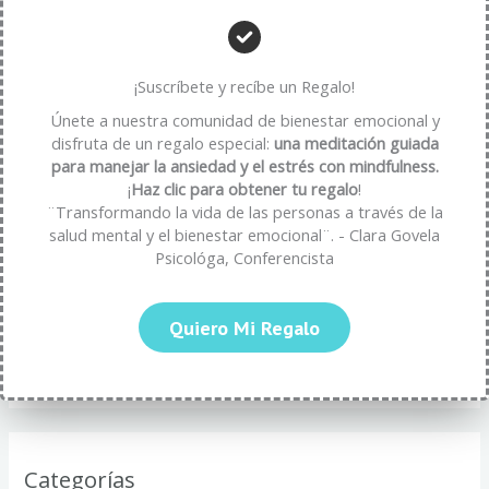
Entradas recientes
¡Suscríbete y recíbe un Regalo!
Únete a nuestra comunidad de bienestar emocional y
Beneficios psicológicos de la paciencia: una virtud que
disfruta de un regalo especial:
una meditación guiada
fortalece tu bienestar emocional
para manejar la ansiedad y el estrés con mindfulness.
¡
Haz clic para obtener tu regalo
!
cómo transformar la frustración en oportunidad
¨Transformando la vida de las personas a través de la
Estrategías para Evitar el Agotamiento por Autoexigencia
salud mental y el bienestar emocional¨. - Clara Govela
Psicológa, Conferencista
Mindfulness y Neurolingüística: Transformando tu Bienestar
Mental
Quiero Mi Regalo
Cómo el Lenguaje y la Neurolingüística Fortalecen tu
Resiliencia Emocional
Categorías