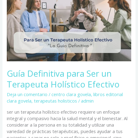
Ser
un
Terapeuta
Holístico
Efectivo
Guía Definitiva para Ser un
Terapeuta Holístico Efectivo
Deja un comentario
/
centro clara govela
,
libros editorial
clara govela
,
terapeutas holisticos
/
admin
ser un terapeuta holístico efectivo requiere un enfoque
integral y compasivo hacia la salud mental y el bienestar. Al
considerar a la persona en su totalidad y utilizar una
variedad de prácticas terapéuticas, puedes ayudar a tus
pacientes a sanar no solo a nivel físico o emocional, sino