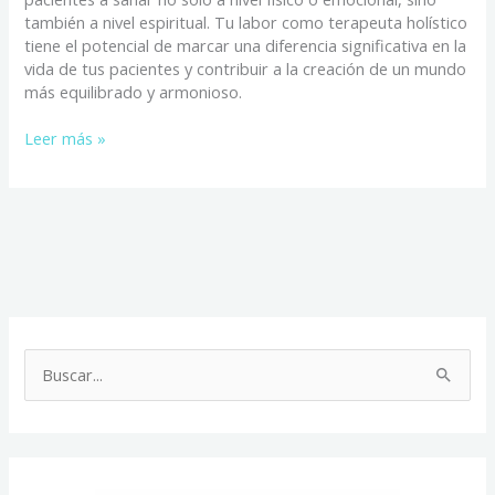
también a nivel espiritual. Tu labor como terapeuta holístico
tiene el potencial de marcar una diferencia significativa en la
vida de tus pacientes y contribuir a la creación de un mundo
más equilibrado y armonioso.
Leer más »
C
a
B
t
u
e
s
g
c
o