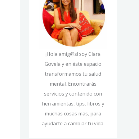
í
p
a
o
s
r
:
¡Hola amig@s! soy Clara
Govela y en éste espacio
transformamos tu salud
mental. Encontrarás
servicios y contenido con
herramientas, tips, libros y
muchas cosas más, para
ayudarte a cambiar tu vida.