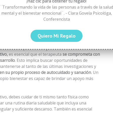
¡
Haz clic para obtener tu regalo
!
promover un cambio duradero y significativo.
¨Transformando la vida de las personas a través de la salu
mental y el bienestar emocional¨. - Clara Govela Psicológa,
ando con un paciente que ha experimentado un trauma
Conferencista
uta holístico, tu enfoque abarcará más allá de la
s en su historia personal, explorando las diversas
Quiero Mi Regalo
o la interconexión entre su cuerpo, mente y espíritu.
a: Continua Aprendiendo y Evolucionando
tivo,
es esencial que el terapeuta
se comprometa con
sarrollo
. Esto implica buscar oportunidades de
antenerse al tanto de las últimas investigaciones y
 en su propio proceso de autocuidado y sanación
. Un
propio bienestar es capaz de brindar un apoyo más
tivo, debes cuidar de ti mismo tanto física como
r una rutina diaria saludable que incluya una
regular y suficiente descanso. También es esencial