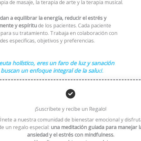
ia de masaje, la terapia de arte y la terapia musical.
dan a equilibrar la energía, reducir el estrés y
mente y espíritu
de los pacientes. Cada paciente
para su tratamiento. Trabaja en colaboración con
es específicas, objetivos y preferencias.
ta holístico, eres un faro de luz y sanación
 buscan un enfoque integr
al de la salu
d.
-Clara Govela-
¡Suscríbete y recíbe un Regalo!
 Explorando Patrones y Promoviendo el Cambio
 los síntomas y las dificultades emocionales tienen
Únete a nuestra comunidad de bienestar emocional y disfrut
implemente tratar los síntomas superficiales, se
de un regalo especial:
una meditación guiada para manejar l
s causas subyacentes de los problemas
. Al identificar
ansiedad y el estrés con mindfulness.
tantes o traumas pasados, el terapeuta puede ayudar