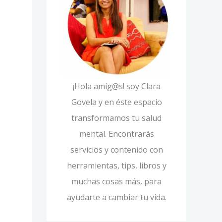
í
p
a
o
s
r
:
¡Hola amig@s! soy Clara
Govela y en éste espacio
transformamos tu salud
mental. Encontrarás
servicios y contenido con
herramientas, tips, libros y
muchas cosas más, para
ayudarte a cambiar tu vida.