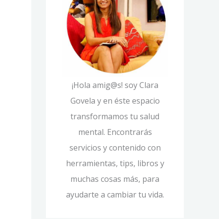
í
p
a
o
s
r
:
¡Hola amig@s! soy Clara
Govela y en éste espacio
transformamos tu salud
mental. Encontrarás
servicios y contenido con
herramientas, tips, libros y
muchas cosas más, para
ayudarte a cambiar tu vida.