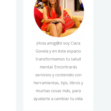
í
p
a
o
s
r
:
¡Hola amig@s! soy Clara
Govela y en éste espacio
transformamos tu salud
mental. Encontrarás
servicios y contenido con
herramientas, tips, libros y
muchas cosas más, para
ayudarte a cambiar tu vida.