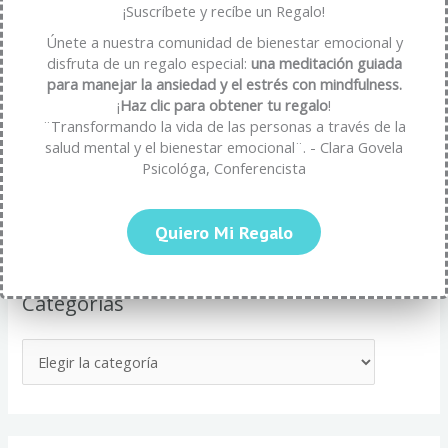
fortalece tu bienestar emocional
¡Suscríbete y recíbe un Regalo!
cómo transformar la frustración en oportunidad
Únete a nuestra comunidad de bienestar emocional y
disfruta de un regalo especial:
una meditación guiada
Estrategías para Evitar el Agotamiento por Autoexigencia
para manejar la ansiedad y el estrés con mindfulness.
Mindfulness y Neurolingüística: Transformando tu Bienestar
¡
Haz clic para obtener tu regalo
!
¨Transformando la vida de las personas a través de la
Mental
salud mental y el bienestar emocional¨. - Clara Govela
Cómo el Lenguaje y la Neurolingüística Fortalecen tu
Psicológa, Conferencista
Resiliencia Emocional
Quiero Mi Regalo
Categorías