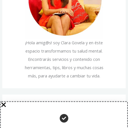
:
¡Hola amig@s! soy Clara Govela y en éste
espacio transformamos tu salud mental.
Encontrarás servicios y contenido con
herramientas, tips, libros y muchas cosas
más, para ayudarte a cambiar tu vida.
Entradas recientes
Beneficios psicológicos de la paciencia: una virtud que