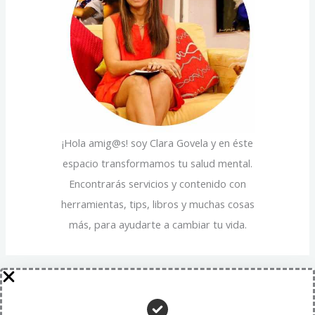
a
o
s
r
:
¡Hola amig@s! soy Clara Govela y en éste
espacio transformamos tu salud mental.
Encontrarás servicios y contenido con
herramientas, tips, libros y muchas cosas
más, para ayudarte a cambiar tu vida.
Entradas recientes