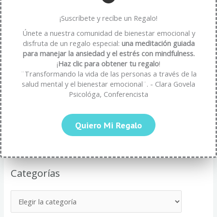
Beneficios psicológicos de la paciencia: una virtud que
¡Suscríbete y recíbe un Regalo!
fortalece tu bienestar emocional
Únete a nuestra comunidad de bienestar emocional y
disfruta de un regalo especial:
una meditación guiada
cómo transformar la frustración en oportunidad
para manejar la ansiedad y el estrés con mindfulness.
Estrategías para Evitar el Agotamiento por Autoexigencia
¡
Haz clic para obtener tu regalo
!
¨Transformando la vida de las personas a través de la
Mindfulness y Neurolingüística: Transformando tu Bienestar
salud mental y el bienestar emocional¨. - Clara Govela
Mental
Psicológa, Conferencista
Cómo el Lenguaje y la Neurolingüística Fortalecen tu
Resiliencia Emocional
Quiero Mi Regalo
Categorías