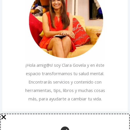
p
a
o
s
r
:
¡Hola amig@s! soy Clara Govela y en éste
espacio transformamos tu salud mental.
Encontrarás servicios y contenido con
herramientas, tips, libros y muchas cosas
más, para ayudarte a cambiar tu vida.