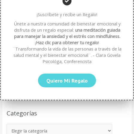
Entradas recientes
¡Suscríbete y recíbe un Regalo!
Beneficios psicológicos de la paciencia: una virtud que
Únete a nuestra comunidad de bienestar emocional y
fortalece tu bienestar emocional
disfruta de un regalo especial:
una meditación guiada
cómo transformar la frustración en oportunidad
para manejar la ansiedad y el estrés con mindfulness.
¡
Haz clic para obtener tu regalo
!
Estrategías para Evitar el Agotamiento por Autoexigencia
¨Transformando la vida de las personas a través de la
Mindfulness y Neurolingüística: Transformando tu Bienestar
salud mental y el bienestar emocional¨. - Clara Govela
Psicológa, Conferencista
Mental
Cómo el Lenguaje y la Neurolingüística Fortalecen tu
Quiero Mi Regalo
Resiliencia Emocional
Categorías