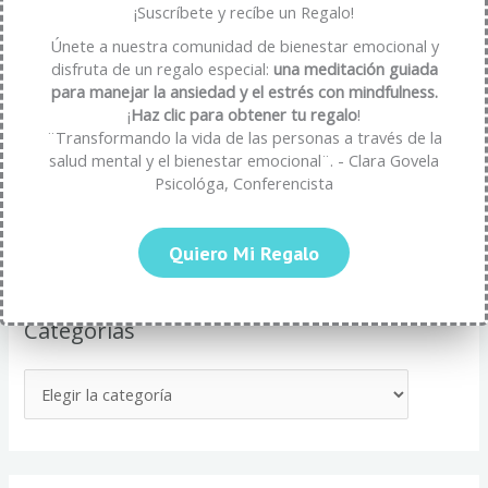
fortalece tu bienestar emocional
¡Suscríbete y recíbe un Regalo!
cómo transformar la frustración en oportunidad
Únete a nuestra comunidad de bienestar emocional y
disfruta de un regalo especial:
una meditación guiada
Estrategías para Evitar el Agotamiento por Autoexigencia
para manejar la ansiedad y el estrés con mindfulness.
Mindfulness y Neurolingüística: Transformando tu Bienestar
¡
Haz clic para obtener tu regalo
!
¨Transformando la vida de las personas a través de la
Mental
salud mental y el bienestar emocional¨. - Clara Govela
Cómo el Lenguaje y la Neurolingüística Fortalecen tu
Psicológa, Conferencista
Resiliencia Emocional
Quiero Mi Regalo
Categorías