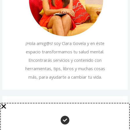
:
¡Hola amig@s! soy Clara Govela y en éste
espacio transformamos tu salud mental.
Encontrarás servicios y contenido con
herramientas, tips, libros y muchas cosas
más, para ayudarte a cambiar tu vida.
Entradas recientes
Beneficios psicológicos de la paciencia: una virtud que