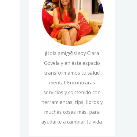
í
p
a
o
s
r
:
¡Hola amig@s! soy Clara
Govela y en éste espacio
transformamos tu salud
mental. Encontrarás
servicios y contenido con
herramientas, tips, libros y
muchas cosas más, para
ayudarte a cambiar tu vida.